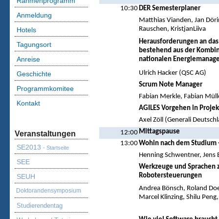
Rahmenprogramm
10:30
DER Semesterplaner
Anmeldung
Matthias Vianden, Jan Döri
Rauschen, KristjanLiiva
Hotels
Herausforderungen an das
Tagungsort
bestehend aus der Kombina
Anreise
nationalen Energiemanag
Ulrich Hacker (QSC AG)
Geschichte
Scrum Note Manager
Programmkomitee
Fabian Merkle, Fabian Müll
Kontakt
AGILES Vorgehen in Proje
Axel Zöll (Generali Deutsc
Mittagspause
12:00
Veranstaltungen
13:00
Wohin nach dem Studium -
SE2013
- Startseite
Henning Schwentner, Jens
SEE
Werkzeuge und Sprachen z
Robotersteuerungen
SEUH
Andrea Bönsch, Roland Doe
Doktorandensymposium
Marcel Klinzing, Shilu Pen
Studierendentag