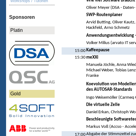
Wie viel Software braucht
Workshops / Tutorien
Oliver Meyer (DSA - Daten
SWP-Routenplaner
Sponsoren
Arvid Butting, Oliver Kautz
Hackfeld, Arno Schmetz
Platin
Anwendungsentwicklung – 
Volker Milius (arvato IT se
Kaffeepause
15:00
15:30
meXXi
Manuela Jöchle, Anna Wiede
Michael Weber, Tobias Lenz
Franke
Koevolution von Modellen
des AUTOSAR-Standards
Gold
Ingo Weisemöller (Carmeq
Die virtuelle Zelle
Daniel Erkan, Christoph Wo
Beschleunigte Softwaretech
Markus Voß (Accso - Accel
Abgabe der Stimmzettel zur
17:00