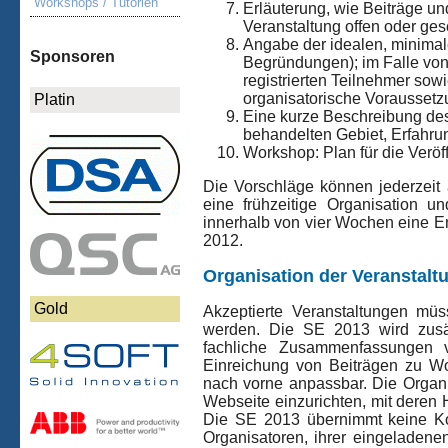
Workshops / Tutorien
Erläuterung, wie Beiträge u
Veranstaltung offen oder ges
Angabe der idealen, minimal
Sponsoren
Begründungen); im Falle von
registrierten Teilnehmer so
organisatorische Vorausset
Platin
Eine kurze Beschreibung des
behandelten Gebiet, Erfahru
Workshop: Plan für die Veröf
Die Vorschläge können jederzeit 
eine frühzeitige Organisation 
innerhalb von vier Wochen eine Ent
2012.
Organisation der Veranstalt
Gold
Akzeptierte Veranstaltungen mü
werden. Die SE 2013 wird zusät
fachliche Zusammenfassungen ve
Einreichung von Beiträgen zu Wo
nach vorne anpassbar. Die Organ
Webseite einzurichten, mit deren H
Die SE 2013 übernimmt keine Kos
Organisatoren, ihrer eingeladene