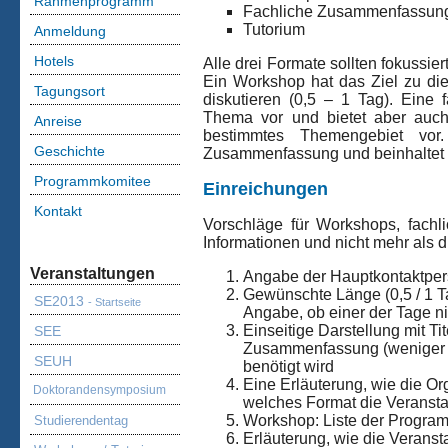
Rahmenprogramm
Fachliche Zusammenfassung (
Tutorium
Anmeldung
Hotels
Alle drei Formate sollten fokussie
Ein Workshop hat das Ziel zu di
Tagungsort
diskutieren (0,5 – 1 Tag). Eine
Thema vor und bietet aber auch 
Anreise
bestimmtes Themengebiet vor. 
Geschichte
Zusammenfassung und beinhaltet 
Programmkomitee
Einreichungen
Kontakt
Vorschläge für Workshops, fach
Informationen und nicht mehr als d
Veranstaltungen
Angabe der Hauptkontaktpers
Gewünschte Länge (0,5 / 1 T
SE2013
- Startseite
Angabe, ob einer der Tage n
Einseitige Darstellung mit T
SEE
Zusammenfassung (weniger al
SEUH
benötigt wird
Eine Erläuterung, wie die Or
Doktorandensymposium
welches Format die Veranstal
Workshop: Liste der Program
Studierendentag
Erläuterung, wie die Verans