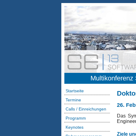
Multikonferenz
Startseite
Dokt
Termine
26. Fe
Calls / Einreichungen
Das Sym
Programm
Engineer
Keynotes
Ziele un