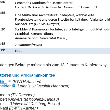
:30
Generating Monitors for Usage Control
Frederik Deckwerth (Technische Universität Darmstadt)
:55
Eine Multikanal-Architektur für adaptive, webbasierte
Frontendsysteme und deren Erweiterbarkeit durch Variantenbil
Michael Hitz (DHBW Stuttgart)
:20
Scribble - A Framework for Integrating Intelligent Input Methods
Graphical Diagram Editors
Andreas Scharf (Universität Kassel)
:45
Zusammenfasung
:00
Ende
kfertigen Beiträge müssen bis zum 18. Januar im Konferenzsy
atoren und Programmkomitee
hter
(RWTH Aachen)
neider
(Leibniz Universität Hannover)
smann
(TU Dresden)
Ebert
(Universität Koblenz-Landau)
Heisel
(Universität Duisburg-Essen)
 Nagl
(RWTH Aachen)