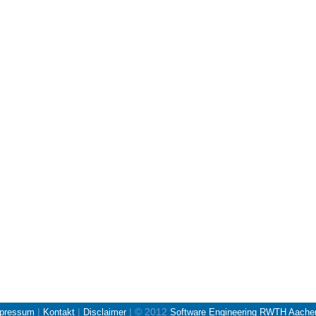
|
|
| © 2012
pressum
Kontakt
Disclaimer
Software Engineering RWTH Aache