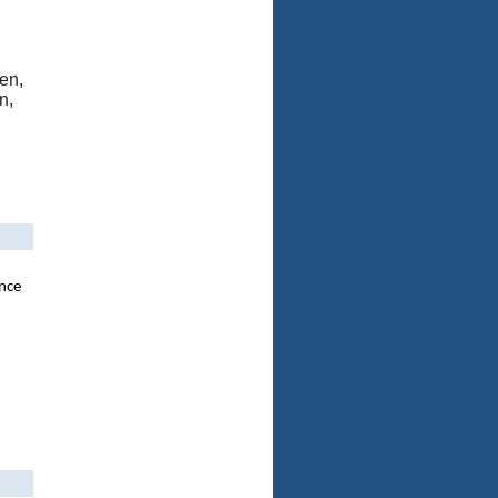
en,
n,
ance