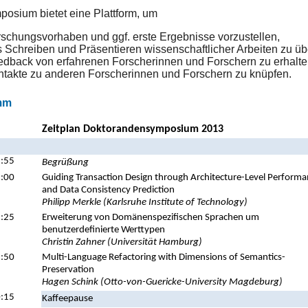
osium bietet eine Plattform, um
schungsvorhaben und ggf. erste Ergebnisse vorzustellen,
 Schreiben und Präsentieren wissenschaftlicher Arbeiten zu üb
dback von erfahrenen Forscherinnen und Forschern zu erhalte
takte zu anderen Forscherinnen und Forschern zu knüpfen.
mm
Zeitplan Doktorandensymposium 2013
:55
Begrüßung
:00
Guiding Transaction Design through Architecture-Level Perform
and Data Consistency Prediction
Philipp Merkle (Karlsruhe Institute of Technology)
:25
Erweiterung von Domänenspezifischen Sprachen um
benutzerdefinierte Werttypen
Christin Zahner (Universität Hamburg)
:50
Multi-Language Refactoring with Dimensions of Semantics-
Preservation
Hagen Schink (Otto-von-Guericke-University Magdeburg)
:15
Kaffeepause