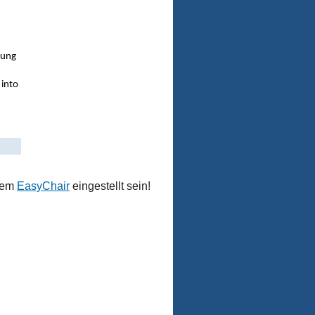
dung
 into
stem
EasyChair
eingestellt sein!