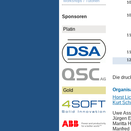
Workshops / Tutorien
10
10
Sponsoren
Platin
11
11
12
Die druc
Organis
Gold
Horst Lic
Kurt Sch
Uwe As
Jürgen 
Maritta 
Manfred