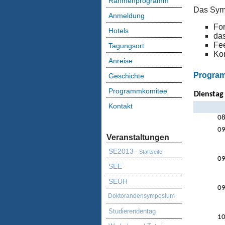
Rahmenprogramm
Das Symp
Anmeldung
For
Hotels
das
Fee
Tagungsort
Kon
Anreise
Progra
Geschichte
Programmkomitee
Dienstag
Kontakt
08
09
Veranstaltungen
SE2013
- Startseite
09
SEE
SEUH
09
Doktorandensymposium
Studierendentag
10